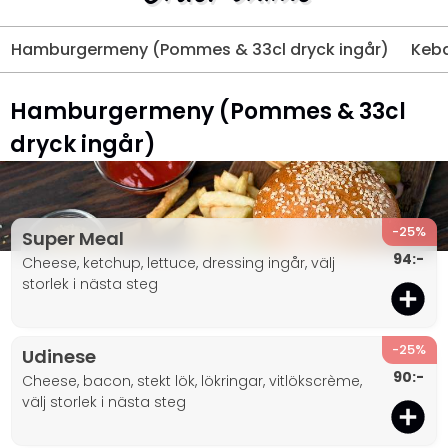
Hamburgermeny (Pommes & 33cl dryck ingår)
Keba
Hamburgermeny (Pommes & 33cl
dryck ingår)
-25%
Super Meal
94:-
cheese, ketchup, lettuce, dressing ingår, välj
storlek i nästa steg
-25%
Udinese
90:-
cheese, bacon, stekt lök, lökringar, vitlökscrème,
välj storlek i nästa steg