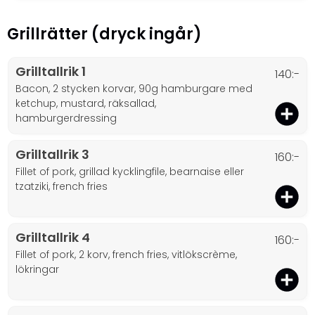
Grillrätter (dryck ingår)
Grilltallrik 1
140:-
bacon, 2 stycken korvar, 90g hamburgare med
ketchup, mustard, räksallad,
hamburgerdressing
Grilltallrik 3
160:-
fillet of pork, grillad kycklingfile, bearnaise eller
tzatziki, french fries
Grilltallrik 4
160:-
fillet of pork, 2 korv, french fries, vitlökscrème,
lökringar