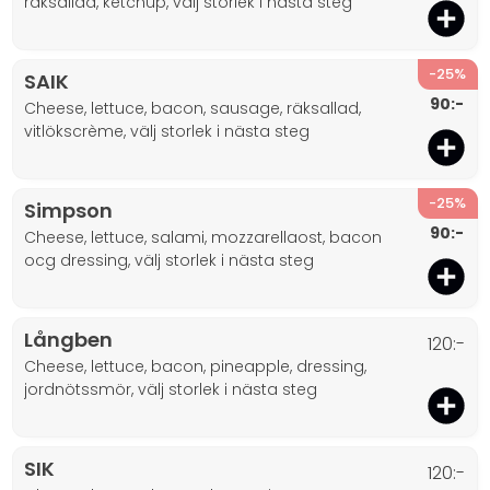
räksallad, ketchup, välj storlek i nästa steg
-25%
SAIK
90:-
cheese, lettuce, bacon, sausage, räksallad,
vitlökscrème, välj storlek i nästa steg
-25%
Simpson
90:-
cheese, lettuce, salami, mozzarellaost, bacon
ocg dressing, välj storlek i nästa steg
Långben
120:-
cheese, lettuce, bacon, pineapple, dressing,
jordnötssmör, välj storlek i nästa steg
SIK
120:-