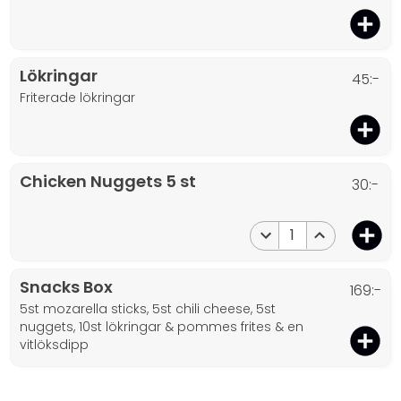
Lökringar
45:-
friterade lökringar
Chicken Nuggets 5 st
30:-
1
Snacks Box
169:-
5st mozarella sticks, 5st chili cheese, 5st
nuggets, 10st lökringar & pommes frites & en
vitlöksdipp