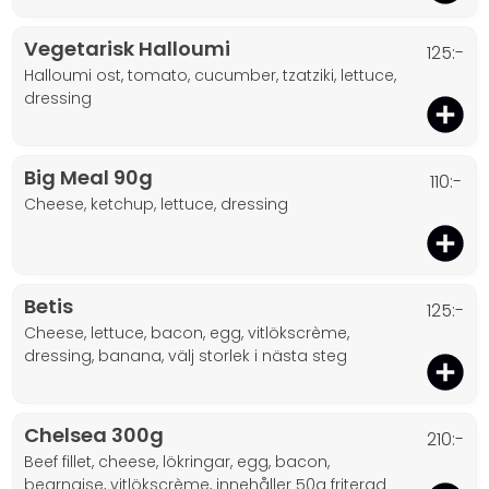
Vegetarisk Halloumi
125:-
halloumi ost, tomato, cucumber, tzatziki, lettuce,
dressing
Big Meal 90g
110:-
cheese, ketchup, lettuce, dressing
Betis
125:-
cheese, lettuce, bacon, egg, vitlökscrème,
dressing, banana, välj storlek i nästa steg
Chelsea 300g
210:-
beef fillet, cheese, lökringar, egg, bacon,
bearnaise, vitlökscrème, innehåller 50g friterad